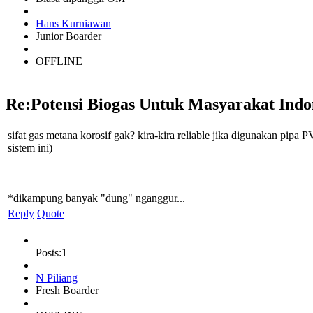
Hans Kurniawan
Junior Boarder
OFFLINE
Re:Potensi Biogas Untuk Masyarakat Indo
sifat gas metana korosif gak? kira-kira reliable jika digunakan pipa 
sistem ini)
*dikampung banyak "dung" nganggur...
Reply
Quote
Posts:1
N Piliang
Fresh Boarder