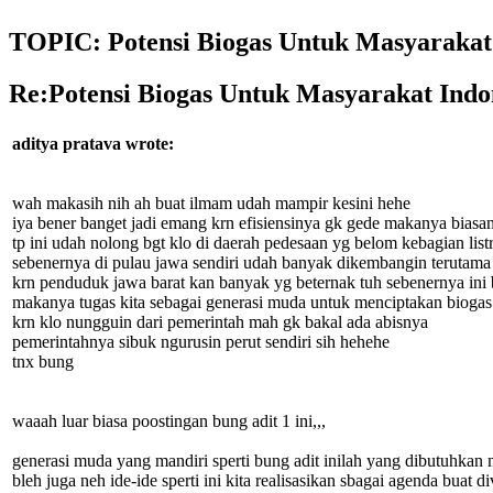
TOPIC: Potensi Biogas Untuk Masyarakat
Re:Potensi Biogas Untuk Masyarakat Indo
aditya pratava wrote:
wah makasih nih ah buat ilmam udah mampir kesini hehe
iya bener banget jadi emang krn efisiensinya gk gede makanya bias
tp ini udah nolong bgt klo di daerah pedesaan yg belom kebagian list
sebenernya di pulau jawa sendiri udah banyak dikembangin terutama 
krn penduduk jawa barat kan banyak yg beternak tuh sebenernya ini bi
makanya tugas kita sebagai generasi muda untuk menciptakan biogas
krn klo nungguin dari pemerintah mah gk bakal ada abisnya
pemerintahnya sibuk ngurusin perut sendiri sih hehehe
tnx bung
waaah luar biasa poostingan bung adit 1 ini,,,
generasi muda yang mandiri sperti bung adit inilah yang dibutuhkan
bleh juga neh ide-ide sperti ini kita realisasikan sbagai agenda buat