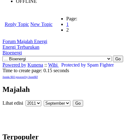
OFFLINE
Page:
Reply Topic
New Topic
1
2
Forum Majalah Energi
Energi Terbarukan
Bioenergi
Powered by
Kunena
::
Wibi
Protected by Spam Fighter
Time to create page: 0.15 seconds
Joomla SEO powered by JoomSEF
Majalah
Lihat edisi
Terpopuler