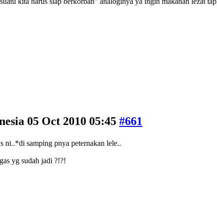
suatu kita harus siap berkorban" analoginya ya ingin makanan lezat tapi
nesia
05 Oct 2010 05:45
#661
s ni..*di samping pnya peternakan lele..
as yg sudah jadi ?!?!