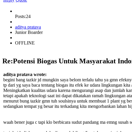
Posts:24
aditya pratava
Junior Boarder
OFFLINE
Re:Potensi Biogas Untuk Masyarakat Indo
aditya pratava wrote:
begini bang tazkir jd mungkin saya belom terlalu tahu ya gmn efekny
tp dari yg saya baca tentang biogas itu efek ke udara lingkungan kita
Meningkatkan kualitas udara karena mengurangi asap dan jumlah ka
tetapi apakah teknologi saat ini dapat dikatakan ramah lingkungan at
menurut bung tazkir gmn tuh soulsinya untuk membuat 1 plant yg besa
sedangkan tempat yg besar itu terkadang kita mengorbankan lahan hij
waah bener juga c tapi klo berbicara sudut pandang ma emng susah s