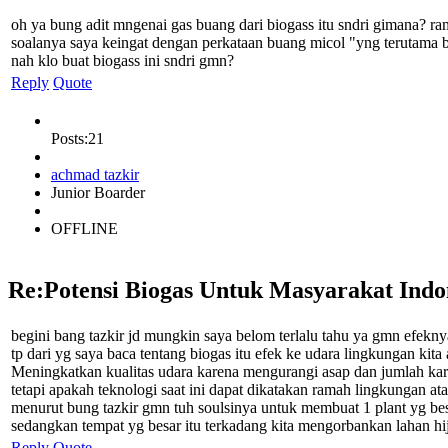
oh ya bung adit mngenai gas buang dari biogass itu sndri gimana? r
soalanya saya keingat dengan perkataan buang micol "yng terutama bag
nah klo buat biogass ini sndri gmn?
Reply
Quote
Posts:21
achmad tazkir
Junior Boarder
OFFLINE
Re:Potensi Biogas Untuk Masyarakat Indo
begini bang tazkir jd mungkin saya belom terlalu tahu ya gmn efekny
tp dari yg saya baca tentang biogas itu efek ke udara lingkungan kita
Meningkatkan kualitas udara karena mengurangi asap dan jumlah ka
tetapi apakah teknologi saat ini dapat dikatakan ramah lingkungan at
menurut bung tazkir gmn tuh soulsinya untuk membuat 1 plant yg besa
sedangkan tempat yg besar itu terkadang kita mengorbankan lahan hij
Reply
Quote