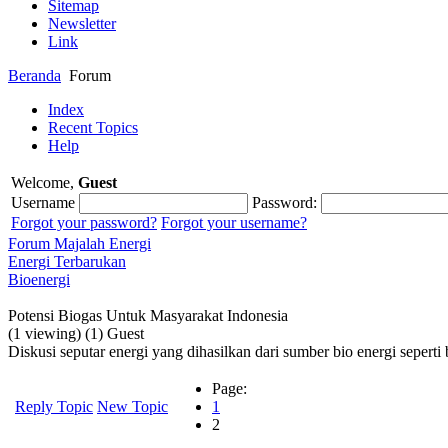
Sitemap
Newsletter
Link
Beranda
Forum
Index
Recent Topics
Help
Welcome,
Guest
Username
Password:
Forgot your password?
Forgot your username?
Forum Majalah Energi
Energi Terbarukan
Bioenergi
Potensi Biogas Untuk Masyarakat Indonesia
(1 viewing) (1) Guest
Diskusi seputar energi yang dihasilkan dari sumber bio energi seperti
Page:
Reply Topic
New Topic
1
2