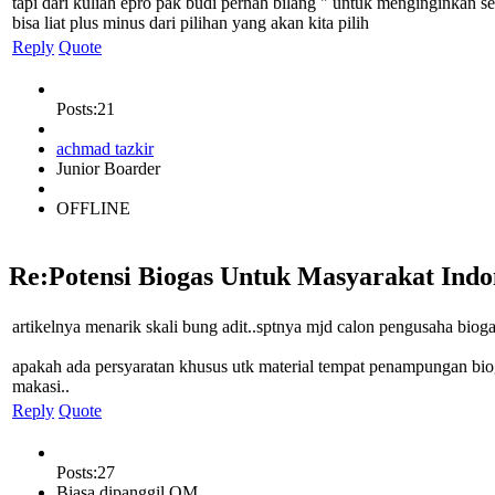
tapi dari kuliah epro pak budi pernah bilang " untuk menginginkan se
bisa liat plus minus dari pilihan yang akan kita pilih
Reply
Quote
Posts:21
achmad tazkir
Junior Boarder
OFFLINE
Re:Potensi Biogas Untuk Masyarakat Indo
artikelnya menarik skali bung adit..sptnya mjd calon pengusaha bioga
apakah ada persyaratan khusus utk material tempat penampungan biog
makasi..
Reply
Quote
Posts:27
Biasa dipanggil OM