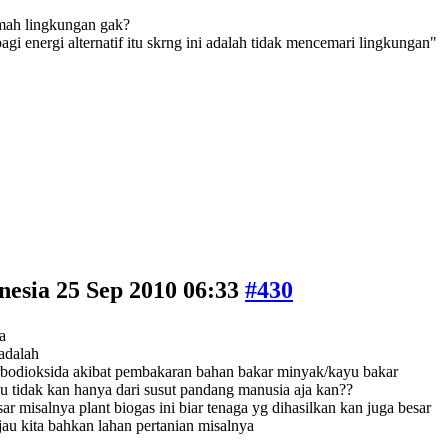
amah lingkungan gak?
i energi alternatif itu skrng ini adalah tidak mencemari lingkungan"
nesia
25 Sep 2010 06:33
#430
a
 adalah
rbodioksida akibat pembakaran bahan bakar minyak/kayu bakar
au tidak kan hanya dari susut pandang manusia aja kan??
r misalnya plant biogas ini biar tenaga yg dihasilkan kan juga besar
au kita bahkan lahan pertanian misalnya