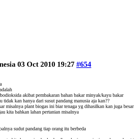
nesia
03 Oct 2010 19:27
#654
a
 adalah
rbodioksida akibat pembakaran bahan bakar minyak/kayu bakar
au tidak kan hanya dari susut pandang manusia aja kan??
r misalnya plant biogas ini biar tenaga yg dihasilkan kan juga besar
au kita bahkan lahan pertanian misalnya
oalnya sudut pandang tiap orang itu berbeda