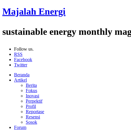
Majalah Energi
sustainable energy monthly ma
Follow us.
RSS
Facebook
Twitter
Beranda
Artikel
Berita
Fokus
Inovasi
Perpektif
Profil
Reportase
Resensi
Sosok
Forum