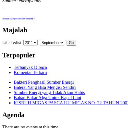
Sumber: energy-daily
.
Joomla SEO powered by JoomSEF
Majalah
Lihat edisi
Terpopuler
Terbanyak Dibaca
Komentar Terbaru
Bakteri Penghasil Sumber Energi
Baterai Yang Bisa Mengisi Sendiri
Sumber Energi yang Tidak Akan Habis
Bahan Bakar Alga Untuk Kapal Laut
KISRUH MIGAS PASCA UU MIGAS NO. 22 TAHUN 200
Agenda
There are no events at this time