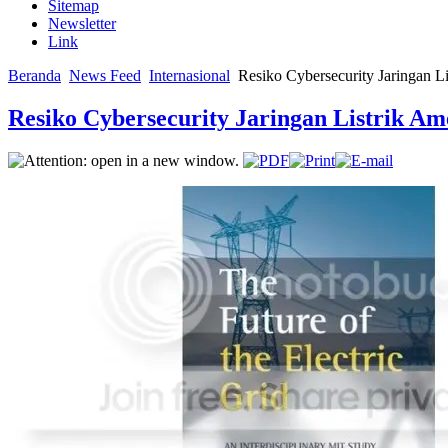
Sitemap
Newsletter
Link
Beranda
News Feed
Internasional
Resiko Cybersecurity Jaringan Li
Resiko Cybersecurity Jaringan Listrik Am