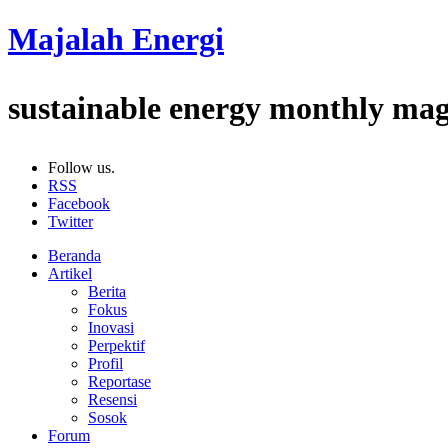
Majalah Energi
sustainable energy monthly ma
Follow us.
RSS
Facebook
Twitter
Beranda
Artikel
Berita
Fokus
Inovasi
Perpektif
Profil
Reportase
Resensi
Sosok
Forum